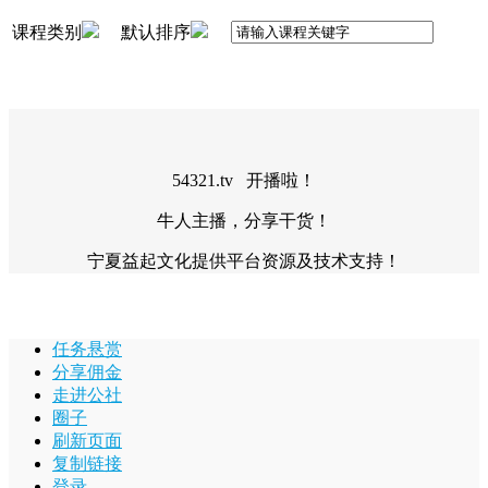
课程类别
默认排序
54321.tv 开播啦！
牛人主播，分享干货！
宁夏益起文化提供平台资源及技术支持！
任务悬赏
分享佣金
走进公社
圈子
刷新页面
复制链接
登录