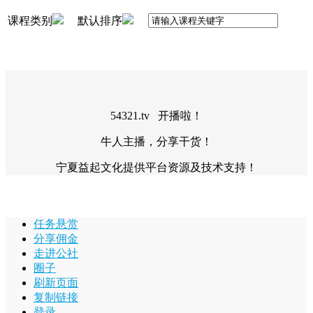
课程类别
默认排序
54321.tv 开播啦！
牛人主播，分享干货！
宁夏益起文化提供平台资源及技术支持！
任务悬赏
分享佣金
走进公社
圈子
刷新页面
复制链接
登录