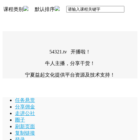
课程类别
默认排序
54321.tv 开播啦！
牛人主播，分享干货！
宁夏益起文化提供平台资源及技术支持！
任务悬赏
分享佣金
走进公社
圈子
刷新页面
复制链接
登录