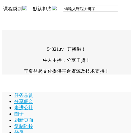
课程类别
默认排序
54321.tv 开播啦！
牛人主播，分享干货！
宁夏益起文化提供平台资源及技术支持！
任务悬赏
分享佣金
走进公社
圈子
刷新页面
复制链接
登录