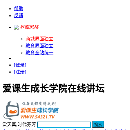
帮助
反馈
界面风格
商城界面独立
教育界面独立
教育全站统一
[登录]
[注册]
爱课生成长学院在线讲坛
爱天真,时代芬芳