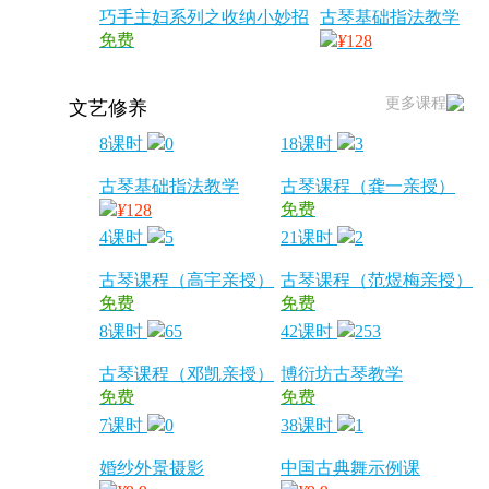
巧手主妇系列之收纳小妙招
古琴基础指法教学
免费
¥
128
更多课程
文艺修养
8课时
0
18课时
3
古琴基础指法教学
古琴课程（龚一亲授）
免费
¥
128
4课时
5
21课时
2
古琴课程（高宇亲授）
古琴课程（范煜梅亲授）
免费
免费
8课时
65
42课时
253
古琴课程（邓凯亲授）
博衍坊古琴教学
免费
免费
7课时
0
38课时
1
婚纱外景摄影
中国古典舞示例课