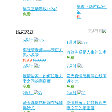
早教互动游戏0~1
早教互动游戏1~2岁
岁
免费
¥
1
更多课程
婚恋家庭
6课时
476
1课时
599
李晓晴老师——亲密关
有效沟通是人生的艺术
系小课堂
免费
¥
19.9
¥199.00
2课时
2
2课时
0
疫情居家，如何拉近夫
爱天真情感树洞在线倾
妻之间的亲密度
诉沙龙
免费
免费
2课时
63
2课时
89
爱天真情感树洞在线倾
疫情居家，如何拉近夫
诉沙龙
妻之间的亲密度