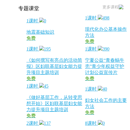
更多课程
专题课堂
1课时
498
1课时
0
现代化办公基本操作
地震基础知识
方法
免费
免费
1课时
195
1课时
390
《如何撰写有亮点的活动简
宁夏公益“青春蜗牛
报》区妇联基层妇女能力提
壳”青少年权益守护
升项目主题培训
计划公益宣传片
免费
免费
1课时
45
1课时
40
《做好基层工作，从转变思
妇女社会工作的主要
想开始》区妇联基层妇女能
方法
力提升项目主题培训
免费
免费
2课时
137
8课时
0