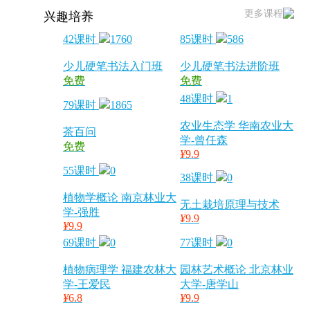
更多课程
兴趣培养
42课时
1760
85课时
586
少儿硬笔书法入门班
少儿硬笔书法进阶班
免费
免费
48课时
1
79课时
1865
农业生态学 华南农业大
茶百问
学-曾任森
免费
¥
9.9
55课时
0
38课时
0
植物学概论 南京林业大
无土栽培原理与技术
学-强胜
¥
9.9
¥
9.9
69课时
0
77课时
0
植物病理学 福建农林大
园林艺术概论 北京林业
学-王爱民
大学-唐学山
¥
6.8
¥
9.9