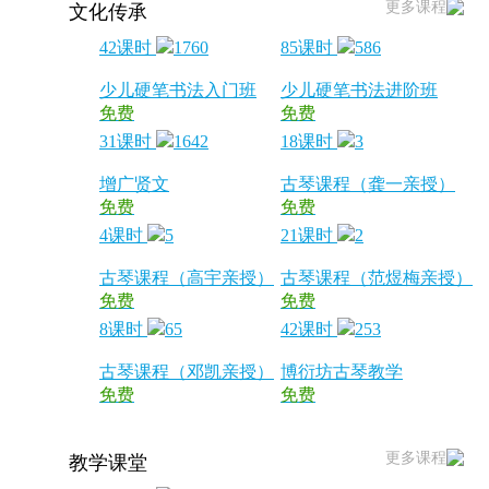
更多课程
文化传承
42课时
1760
85课时
586
少儿硬笔书法入门班
少儿硬笔书法进阶班
免费
免费
31课时
1642
18课时
3
增广贤文
古琴课程（龚一亲授）
免费
免费
4课时
5
21课时
2
古琴课程（高宇亲授）
古琴课程（范煜梅亲授）
免费
免费
8课时
65
42课时
253
古琴课程（邓凯亲授）
博衍坊古琴教学
免费
免费
更多课程
教学课堂