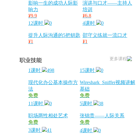
影响一生的成功人际影
演讲与口才——主持人
响力
培训
¥
9.9
¥
6.8
12课时
0
4课时
0
提升人际沟通的5把钥匙
邵守义练就一流口才
¥
1
¥
1
更多课程
职业技能
1课时
498
15课时
0
现代化办公基本操作方
Wireshark_Sniffer视频讲解
法
基础
免费
免费
11课时
0
5课时
38
职场两性相处艺术
张锦贵——人际关系
免费
免费
3课时
41
4课时
0