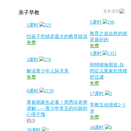
更多课程
亲子早教
1课时
198
1课时
225
教育之道自然的就
怕孩子犯错是最大的教育错误
是最好的
免费
免费
1课时
1351
3课时
276
和情绪做朋友-自
解读青少年人际关系
闭症儿童家长情绪
免费
舒压课
免费
8课时
2139
17课时
2
青春期家长必看！周秀珍老师
早教互动游戏2~3
讲解——青少年常见的问题的
岁
心理干预
免费
¥
9.9
34课时
0
36课时
2