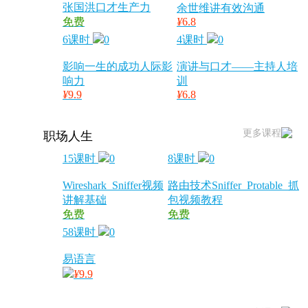
张国洪口才生产力
余世维讲有效沟通
免费
¥
6.8
6课时
0
4课时
0
影响一生的成功人际影
演讲与口才——主持人培
响力
训
¥
9.9
¥
6.8
更多课程
职场人生
15课时
0
8课时
0
Wireshark_Sniffer视频
路由技术Sniffer_Protable_抓
讲解基础
包视频教程
免费
免费
58课时
0
易语言
¥
9.9