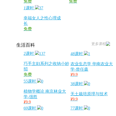
免费
免费
1课时
37
幸福女人之性心理成
长
免费
更多课程
生活百科
2课时
137
48课时
1
巧手主妇系列之收纳小妙
农业生态学 华南农业大
招
学-曾任森
免费
¥
9.9
55课时
0
38课时
0
植物学概论 南京林业大
无土栽培原理与技术
学-强胜
¥
9.9
¥
9.9
69课时
0
77课时
0