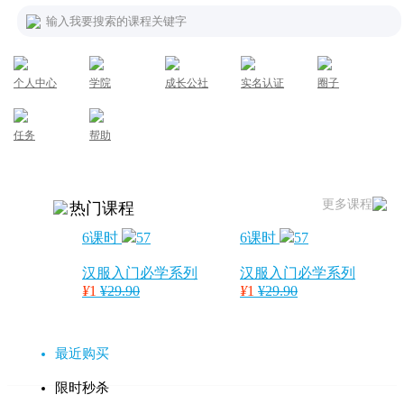
输入我要搜索的课程关键字
个人中心
学院
成长公社
实名认证
圈子
任务
帮助
更多课程
热门课程
6课时
57
6课时
57
汉服入门必学系列
汉服入门必学系列
¥
1
¥29.90
¥
1
¥29.90
最近购买
限时秒杀