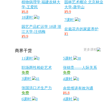
植物病理学 福建农林大
园林艺术概论 北京林业
学-王爱民
大学-唐学山
¥
6.8
¥
9.9
18课时
0
7课时
0
园艺产品贮运学 18讲 浙
盆栽花卉的家庭养护
江大学-汪俏梅
¥
1
¥
9.9
更多课程
商界干货
11课时
0
5课时
38
职场两性相处艺术
张锦贵——人际关系
免费
免费
3课时
41
4课时
0
张国洪口才生产力
余世维讲有效沟通
免费
¥
6.8
6课时
0
4课时
0