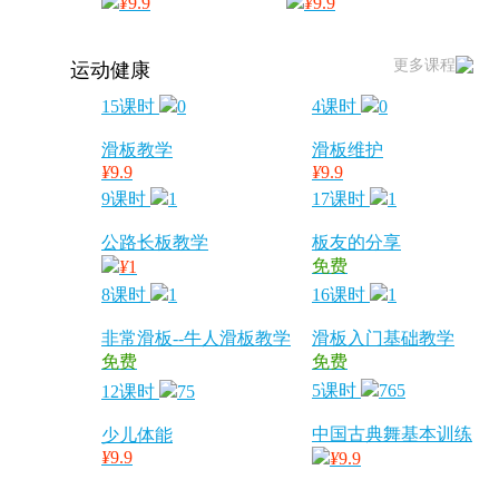
¥
9.9
¥
9.9
更多课程
运动健康
15课时
0
4课时
0
滑板教学
滑板维护
¥
9.9
¥
9.9
9课时
1
17课时
1
公路长板教学
板友的分享
免费
¥
1
8课时
1
16课时
1
非常滑板--牛人滑板教学
滑板入门基础教学
免费
免费
5课时
765
12课时
75
中国古典舞基本训练
少儿体能
¥
9.9
¥
9.9